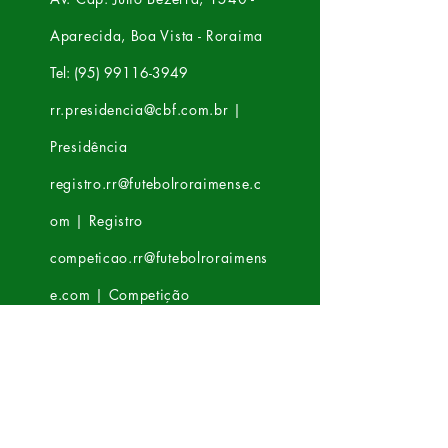
Aparecida, Boa Vista - Roraima
Tel: (95) 99116-3949
rr.presidencia@cbf.com.br
|
Presidência
registro.rr@futebolroraimense.c
om | Registro
competicao.rr@futebolroraimens
e.com | Competição