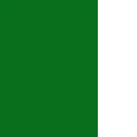
Ver outros eventos
Hora e local
12 de jul. de 2035, 19:00
Florescer Fundamental, Rua Prates, 194 - Bom
Retiro, São Paulo - SP, 01121-000, Brasil
Sobre o evento
Sou uma descrição de evento. Clique aqui 
para abrir o Editor de Eventos e alterar meu 
texto. Sou um ótimo espaço para contar um 
pouco mais sobre seu próximo evento.
Compartilhe este evento