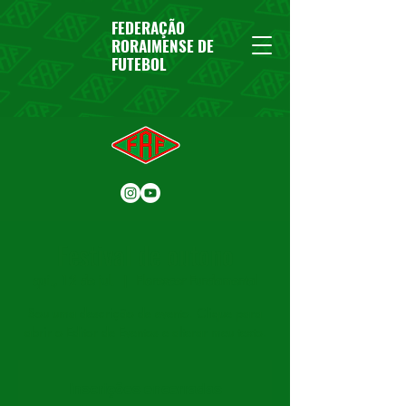
FEDERAÇÃO
RORAIMENSE DE
FUTEBOL
Festival de outono
qui., 12 de jul.
  |  
Florescer Fundamental
Sou uma descrição de evento. Clique para
abrir o Editor de Eventos e alterar meu texto.
Inscrições encerradas