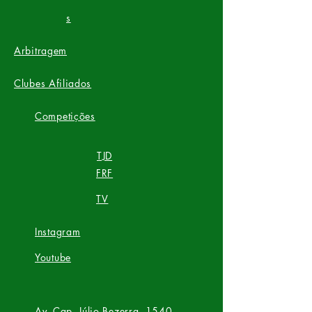
s​
Arbitragem
Clubes Afiliados
Competições
TJD
FRF
TV
Instagram
Youtube
Av. Cap. Júlio Bezerra, 1540 -