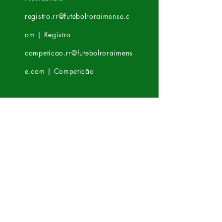
registro.rr@futebolroraimense.c
om | Registro
competicao.rr@futebolroraimens
e.com | Competição