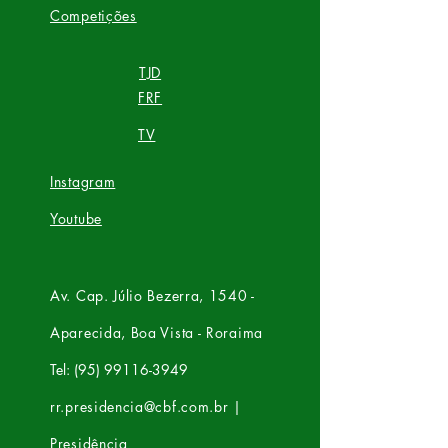
Competições
TJD
FRF
TV
Instagram
Youtube
Av. Cap. Júlio Bezerra, 1540 -
Aparecida, Boa Vista - Roraima
Tel: (95) 99116-3949
rr.presidencia@cbf.com.br
|
Presidência