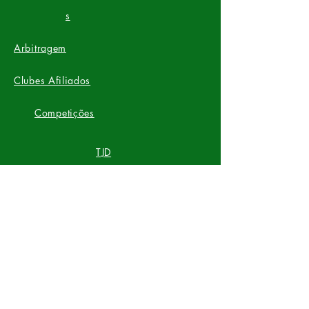
s​
Arbitragem
Clubes Afiliados
Competições
TJD
FRF
TV
Instagram
Youtube
Av. Cap. Júlio Bezerra, 1540 -